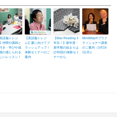
英語脳トレジ
【英語脳トレジ
【Max Reading 3
MindMap®プラク
】仲間や講師と
ム】夏に向けてブ
年目！】新年度・
ティショナー講座
付き・学びや成
ラッシュアップ！
新学期の始まりは
のご案内（3月16
感の感じられる
体験セミナーのご
計60回の体験セミ
日(月)）
しいレッスン！
案内
ナーから