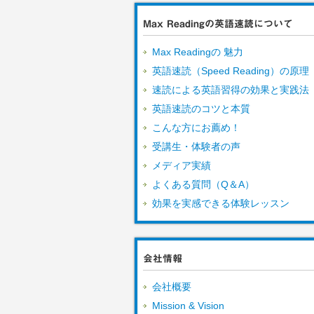
ウ
て
ィ
く
ン
だ
Max Readingの英語速読について
ド
さ
ウ
い
で
(新
Max Readingの 魅力
開
し
き
い
ま
ウ
英語速読（Speed Reading）の原理
す)
ィ
ン
速読による英語習得の効果と実践法
ド
ウ
英語速読のコツと本質
で
開
こんな方にお薦め！
き
ま
す)
受講生・体験者の声
メディア実績
よくある質問（Q＆A）
効果を実感できる体験レッスン
会社情報
会社概要
Mission & Vision