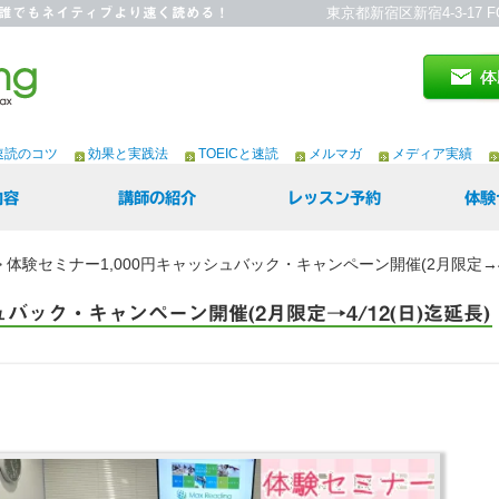
読)～誰でもネイティブより速く読める！
東京都新宿区新宿4-3-17 F
速読のコツ
効果と実践法
TOEICと速読
メルマガ
メディア実績
内容
講師の紹介
レッスン予約
体験
>
体験セミナー1,000円キャッシュバック・キャンペーン開催(2月限定→4/
ュバック・キャンペーン開催(2月限定→4/12(日)迄延長)