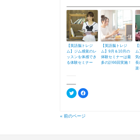
More from my site
【英語脳トレジ
【英語脳トレジ
【
ム】ジム感覚のレ
ム】9月＆10月の
ム
ッスンを体感でき
体験セミナーは最
気
る体験セミナー
多の計66回実施！
長
楽
共有:
ク
Facebook
リ
で
ッ
共
ク
有
し
す
て
る
Twitter
に
« 前のページ
で
は
共
ク
有
リ
(新
ッ
し
ク
い
し