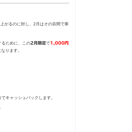
り上がるのに対し、2月はその谷間で寒
するために、この
で
2月限定
1,000円
になります。
金でキャッシュバックします。
方