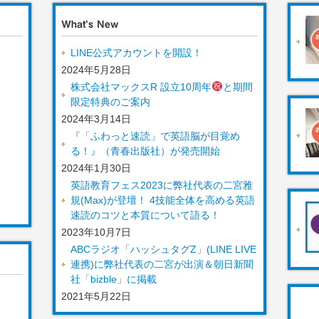
What’s New
LINE公式アカウントを開設！
2024年5月28日
株式会社マックスR 設立10周年
と期間
限定特典のご案内
2024年3月14日
『「ふわっと速読」で英語脳が目覚め
る！』（青春出版社）が発売開始
2024年1月30日
英語教育フェス2023に弊社代表の二宮雅
規(Max)が登壇！ 4技能全体を高める英語
速読のコツと本質について語る！
2023年10月7日
ABCラジオ「ハッシュタグZ」(LINE LIVE
連携)に弊社代表の二宮が出演＆朝日新聞
社「bizble」に掲載
2021年5月22日