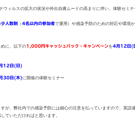
ロナウィルスの拡大の状況や外出自粛ムードの高まりに伴い、体験セミナ
の
（
で運用）や感染予防のための対応や環境か
少人数制
4名以内の参加者
ために、以下の
を
1,000円キャッシュバック・キャンペーン
4月12日(
月12日(日)
に開催の体験セミナー
月30日(木)
ますが、弊社内での感染予防には細心の注意を払っていますので、英語
感していただければと思います。