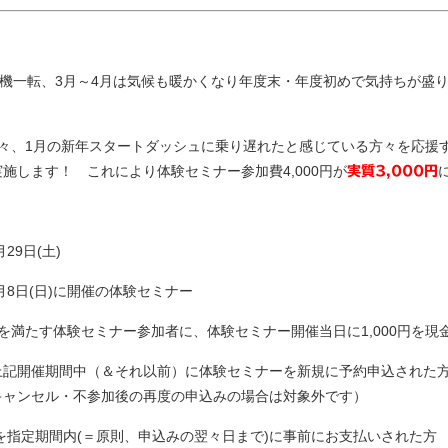
心機一転、3月～4月は気候も暖かくなり年度末・年度初めで気持ちが盛
々、1月の新年スタートダッシュに乗り遅れたと感じている方々を応援
実施します！ これにより体験セミナー参加費4,000円が
実質3,000円
29日(土)
3月8日(日)に開催の体験セミナー
満たす体験セミナー参加者に、体験セミナー開催当日に1,000円を現
記開催期間中（＆それ以前）に体験セミナーを新規に予約申込された
ャンセル・不参加後の再度の申込みの場合は対象外です）
)を指定期間内(＝原則、申込みの翌々日まで)に事前にお支払いされた方