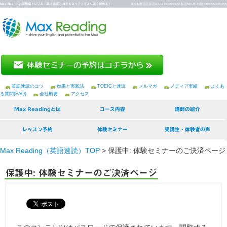
Max Reading(英語脳トレジム／英語速読)～誰でもネイティブより速く読める！
東京都新宿区新宿4-3-17 FORECAST新宿SOUTH 6階 CROSSCOOP内
英語速読のコツ
効果と実践法
TOEICと速読
メルマガ
メディア実績
よくあ
る質問(FAQ)
会社概要
アクセス
Max Readingとは
コース内容
講師の紹介
レッスン予約
体験セミナー
受講生・体験者の声
Max Reading（英語速読）TOP
>
保護中: 体験セミナーのご決済ページ
保護中: 体験セミナーのご決済ページ