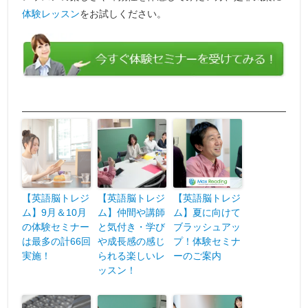
体験レッスン
をお試しください。
More from my site
【英語脳トレジ
【英語脳トレジ
【英語脳トレジ
ム】9月＆10月
ム】仲間や講師
ム】夏に向けて
の体験セミナー
と気付き・学び
ブラッシュアッ
は最多の計66回
や成長感の感じ
プ！体験セミナ
実施！
られる楽しいレ
ーのご案内
ッスン！