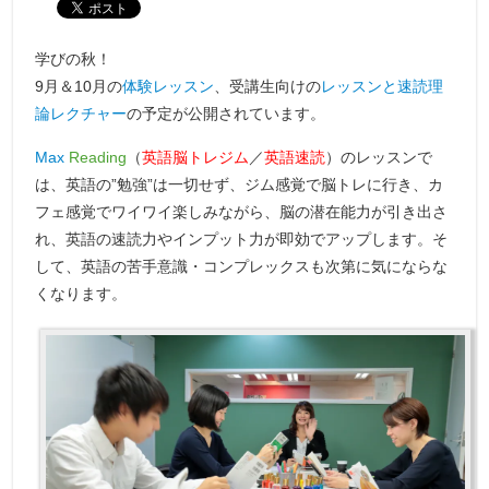
学びの秋！
9月＆10月の
体験レッスン
、受講生向けの
レッスンと速読理
論レクチャー
の予定が公開されています。
Max
Reading
（
英語脳トレジム
／
英語速読
）のレッスンで
は、英語の”勉強”は一切せず、ジム感覚で脳トレに行き、カ
フェ感覚でワイワイ楽しみながら、脳の潜在能力が引き出さ
れ、英語の速読力やインプット力が即効でアップします。そ
して、英語の苦手意識・コンプレックスも次第に気にならな
くなります。