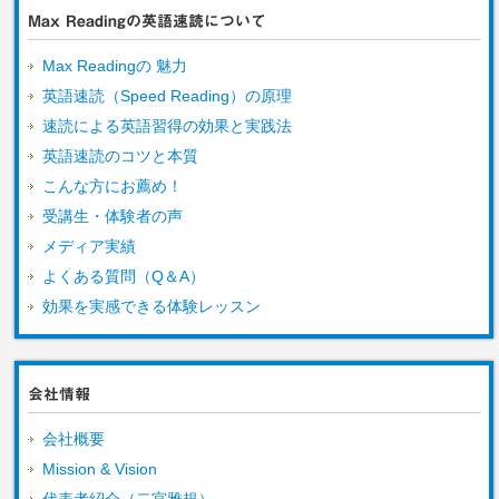
ン
だ
Max Readingの英語速読について
ド
さ
ウ
い
で
(新
Max Readingの 魅力
開
し
き
い
ま
ウ
英語速読（Speed Reading）の原理
す)
ィ
ン
速読による英語習得の効果と実践法
ド
ウ
英語速読のコツと本質
で
開
こんな方にお薦め！
き
ま
す)
受講生・体験者の声
メディア実績
よくある質問（Q＆A）
効果を実感できる体験レッスン
会社情報
会社概要
Mission & Vision
代表者紹介（二宮雅規）