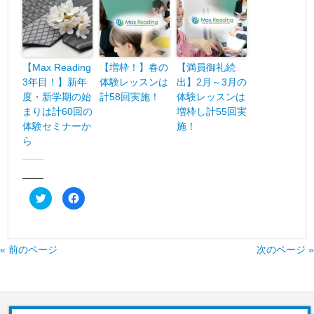
【Max Reading
【増枠！】春の
【満員御礼続
3年目！】新年
体験レッスンは
出】2月～3月の
度・新学期の始
計58回実施！
体験レッスンは
まりは計60回の
増枠し計55回実
体験セミナーか
施！
ら
共有:
ク
Facebook
リ
で
ッ
共
ク
有
し
す
て
る
Twitter
に
« 前のページ
次のページ »
で
は
共
ク
有
リ
(新
ッ
し
ク
い
し
ウ
て
ィ
く