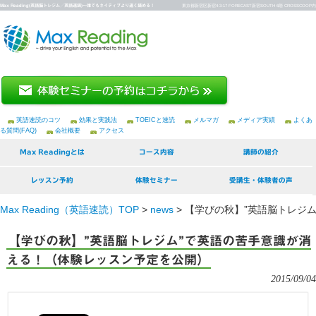
Max Reading(英語脳トレジム／英語速読)～誰でもネイティブより速く読める！
東京都新宿区新宿4-3-17 FORECAST新宿SOUTH 6階 CROSSCOOP内
英語速読のコツ
効果と実践法
TOEICと速読
メルマガ
メディア実績
よくあ
る質問(FAQ)
会社概要
アクセス
Max Readingとは
コース内容
講師の紹介
レッスン予約
体験セミナー
受講生・体験者の声
Max Reading（英語速読）TOP
>
news
>
【学びの秋】”英語脳トレジ
【学びの秋】”英語脳トレジム”で英語の苦手意識が消
える！（体験レッスン予定を公開）
2015/09/04