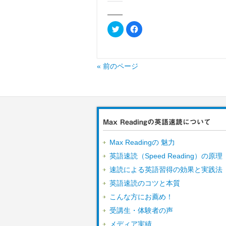
共有:
ク
Facebook
リ
で
ッ
共
ク
有
し
す
て
る
Twitter
に
« 前のページ
で
は
共
ク
有
リ
(新
ッ
し
ク
い
し
ウ
て
ィ
く
ン
だ
Max Readingの英語速読について
ド
さ
ウ
い
で
(新
Max Readingの 魅力
開
し
き
い
ま
ウ
英語速読（Speed Reading）の原理
す)
ィ
ン
速読による英語習得の効果と実践法
ド
ウ
英語速読のコツと本質
で
開
こんな方にお薦め！
き
ま
す)
受講生・体験者の声
メディア実績