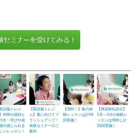
英語脳トレジ
【英語脳トレジ
【増枠！】春の体
【満員御礼続出】
】仲間や講師と
ム】夏に向けてブ
験レッスンは計58
2月～3月の体験レ
付き・学びや成
ラッシュアップ！
回実施！
ッスンは増枠し計
感の感じられる
体験セミナーのご
55回実施！
しいレッスン！
案内