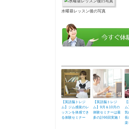
水曜昼レッスン後の写真
More from my site
【英語脳トレジ
【英語脳トレジ
【
ム】ジム感覚のレ
ム】9月＆10月の
ム
ッスンを体感でき
体験セミナーは最
気
る体験セミナー
多の計66回実施！
長
楽