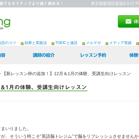
読)～誰でもネイティブより速く読める！
東京都新宿区新宿4-3-17 F
速読のコツ
効果と実践法
TOEICと速読
メルマガ
メディア実績
内容
講師の紹介
レッスン予約
体験
>
【新レッスン枠の追加！】12月＆1月の体験、受講生向けレッスン
月＆1月の体験、受講生向けレッスン
てまいりました。
が、そういう時こそ“英語脳トレジム”で脳をリフレッシュさせませんか